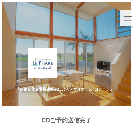
内
容
を
ス
キ
ッ
プ
『建築文化賞受賞建築家によるデザイナーズ･コテージ』
CDご予約送信完了