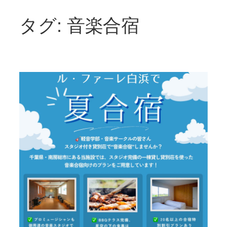
タグ:
音楽合宿
内
容
を
ス
キ
ッ
プ