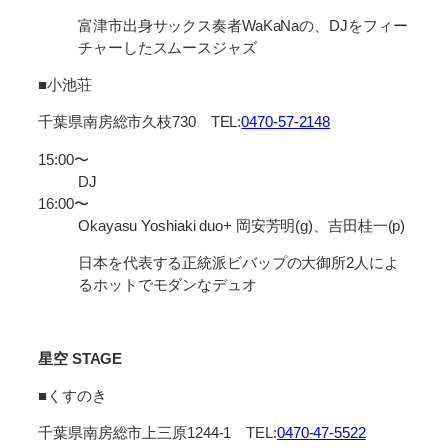
富津市出身サックス奏者WaKaNaの、DJをフィー
チャーしたスムースジャズ
■小池荘
千葉県南房総市久枝730 TEL:
0470-57-2148
15:00〜
DJ
16:00〜
Okayasu Yoshiaki duo+ 岡安芳明(g)、吉田桂一(p)
日本を代表する正統派ビバップの大御所2人によ
るホットでモダンなデュオ
星空 STAGE
■くすのき
千葉県南房総市上三原1244-1 TEL:
0470-47-5522