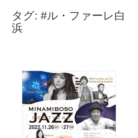
タグ:
#ル・ファーレ白
内
容
浜
を
ス
キ
ッ
プ