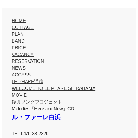
HOME
COTTAGE
PLAN
BAND
PRICE
VACANCY
RESERVATION
NEWS
ACCESS
LE PHARE通信
WELCOME TO LE PHARE SHIRAHAMA
MOVIE
復興ソングプロジェクト
Melodies「Here and Now」CD
ル・ファーレ白浜
TEL 0470-38-2320