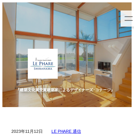
内
容
を
ス
キ
ッ
プ
『建築文化賞受賞建築家によるデザイナーズ･コテージ』
2023年11月12日
LE PHARE 通信