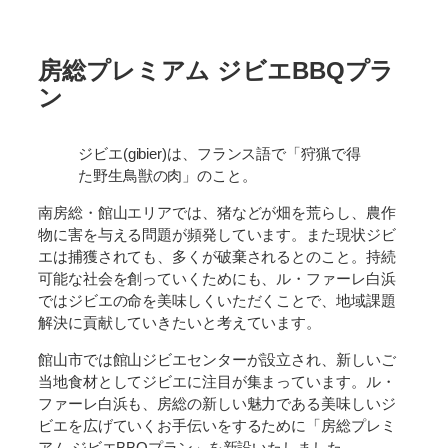
房総プレミアム ジビエBBQプラ
ン
ジビエ(gibier)は、フランス語で「狩猟で得
た野生鳥獣の肉」のこと。
南房総・館山エリアでは、猪などが畑を荒らし、農作
物に害を与える問題が頻発しています。また現状ジビ
エは捕獲されても、多くが破棄されるとのこと。持続
可能な社会を創っていくためにも、ル・ファーレ白浜
ではジビエの命を美味しくいただくことで、地域課題
解決に貢献していきたいと考えています。
館山市では館山ジビエセンターが設立され、新しいご
当地食材としてジビエに注目が集まっています。ル・
ファーレ白浜も、房総の新しい魅力である美味しいジ
ビエを広げていくお手伝いをするために「房総プレミ
アム ジビエBBQプラン」を新設いたしました。