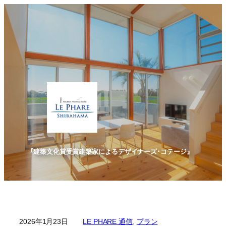
内
容
を
ス
キ
ッ
プ
『建築文化賞受賞建築家によるデザイナーズ･コテージ』
2026年1月23日
LE PHARE 通信
, 
プラン