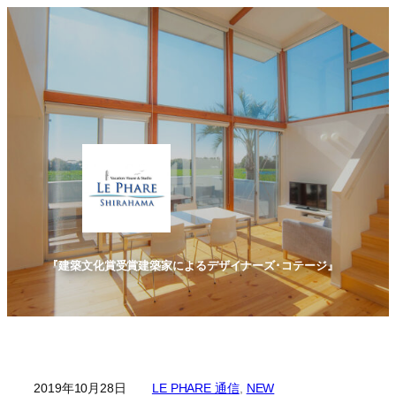
内
容
を
ス
キ
ッ
プ
『建築文化賞受賞建築家によるデザイナーズ･コテージ』
2019年10月28日
LE PHARE 通信
, 
NEW