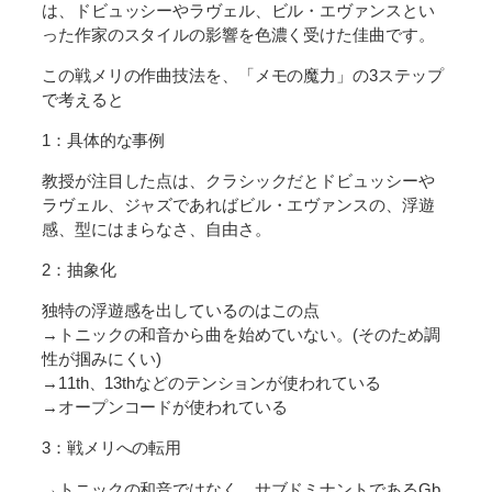
は、ドビュッシーやラヴェル、ビル・エヴァンスとい
った作家のスタイルの影響を色濃く受けた佳曲です。
この戦メリの作曲技法を、「メモの魔力」の3ステップ
で考えると
1：具体的な事例
教授が注目した点は、クラシックだとドビュッシーや
ラヴェル、ジャズであればビル・エヴァンスの、浮遊
感、型にはまらなさ、自由さ。
2：抽象化
独特の浮遊感を出しているのはこの点
→トニックの和音から曲を始めていない。(そのため調
性が掴みにくい)
→11th、13thなどのテンションが使われている
→オープンコードが使われている
3：戦メリへの転用
→トニックの和音ではなく、サブドミナントであるGb