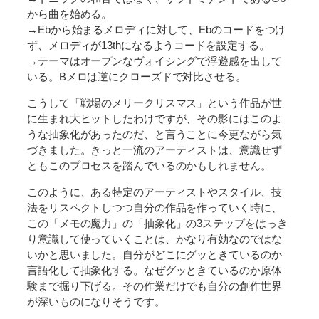
から曲を始める。
→Ebから始まるメロディに対して、Ebのコードをつけ
ず、メロディが13thになるようコードを設定する。
→テーマはオープンなヴォイシングで浮遊感を出して
いる。Bメロは逆にクローズドで対比させる。
こうして「戦場のメリークリスマス」という作品が世
に生まれ大ヒットしたわけですが、その影にはこのよ
うな抽象化があったのだ、と言うことに今更ながら気
づきました。きっと一流のアーティストは、意識せず
ともこのプロセスを踏んでいるのかもしれません。
このように、ある特定のアーティストやスタイル、技
法をリスペクトしつつ自分の作品を作っていく時に、
この「メモの魔力」の「抽象化」の3ステップをはっき
り意識して使っていくことは、かなり有効なのではな
いかと思いました。自分がどこにグッときているのか
言語化して抽象化する。なぜグッときているのか原体
験まで掘り下げる。その作業だけでも自分の創作世界
が深いものになりそうです。