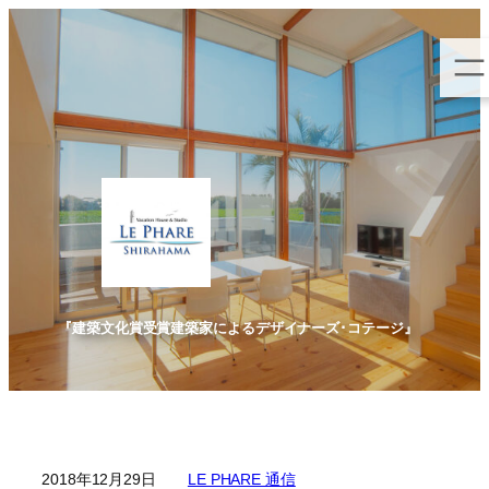
内
容
を
ス
キ
ッ
プ
『建築文化賞受賞建築家によるデザイナーズ･コテージ』
2018年12月29日
LE PHARE 通信