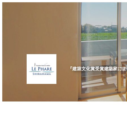
内
容
を
ス
キ
ッ
プ
『建築文化賞受賞建築家によ