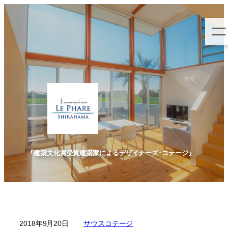
内
容
を
ス
キ
ッ
プ
『建築文化賞受賞建築家によるデザイナーズ･コテージ』
2018年9月20日
サウスコテージ