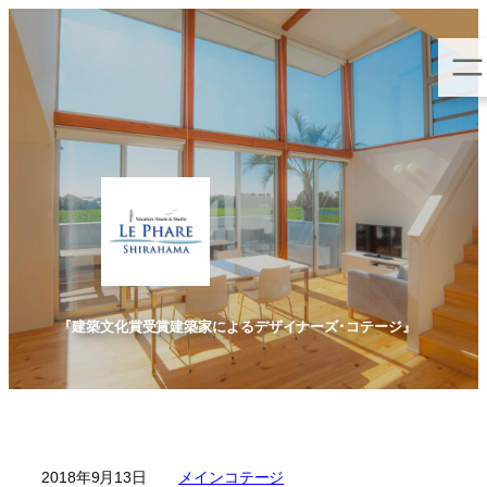
内
容
を
ス
キ
ッ
プ
『建築文化賞受賞建築家によるデザイナーズ･コテージ』
2018年9月13日
メインコテージ