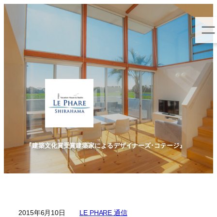
内
容
を
ス
キ
ッ
プ
『建築文化賞受賞建築家によるデザイナーズ･コテージ』
2015年6月10日
LE PHARE 通信